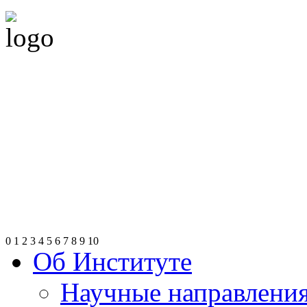
0
1
2
3
4
5
6
7
8
9
10
Об Институте
Научные направлени