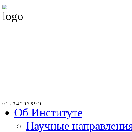
0
1
2
3
4
5
6
7
8
9
10
Об Институте
Научные направлени