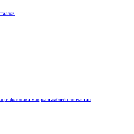
сталлов
тиц и фотоники микроансамблей наночастиц