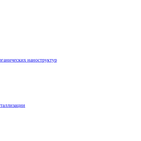
рганических наноструктур
сталлизации