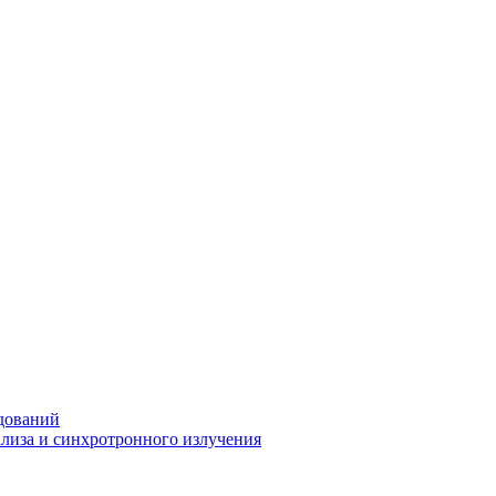
дований
ализа и синхротронного излучения