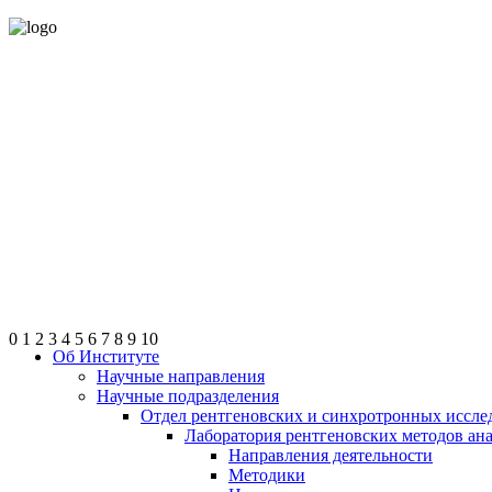
0
1
2
3
4
5
6
7
8
9
10
Об Институте
Научные направления
Научные подразделения
Отдел рентгеновских и синхротронных иссле
Лаборатория рентгеновских методов ан
Направления деятельности
Методики