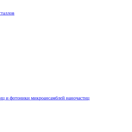
сталлов
тиц и фотоники микроансамблей наночастиц