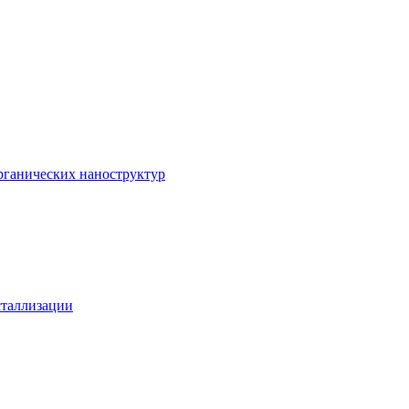
рганических наноструктур
сталлизации