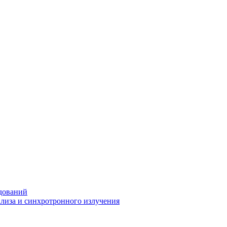
дований
ализа и синхротронного излучения