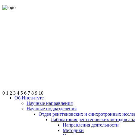
0
1
2
3
4
5
6
7
8
9
10
Об Институте
Научные направления
Научные подразделения
Отдел рентгеновских и синхротронных иссле
Лаборатория рентгеновских методов ан
Направления деятельности
Методики