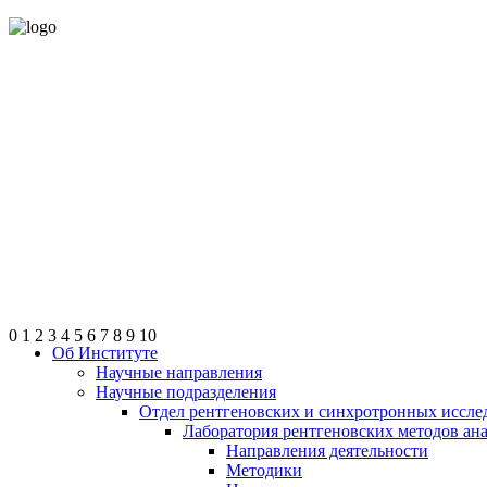
0
1
2
3
4
5
6
7
8
9
10
Об Институте
Научные направления
Научные подразделения
Отдел рентгеновских и синхротронных иссле
Лаборатория рентгеновских методов ан
Направления деятельности
Методики