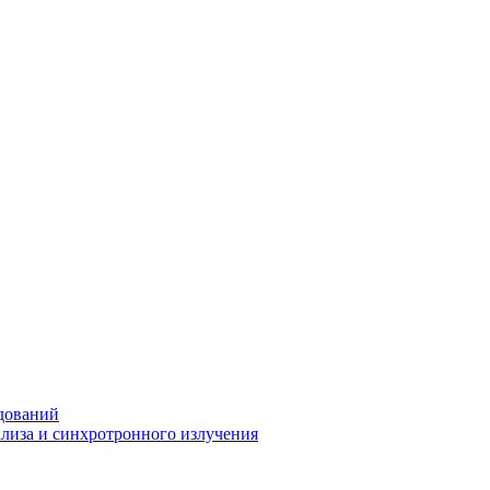
дований
ализа и синхротронного излучения