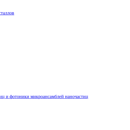
сталлов
тиц и фотоники микроансамблей наночастиц