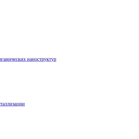
рганических наноструктур
сталлизации