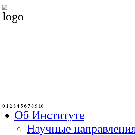
0
1
2
3
4
5
6
7
8
9
10
Об Институте
Научные направлени