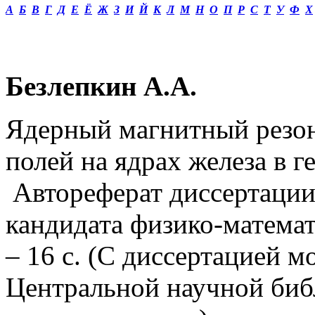
А
Б
В
Г
Д
Е
Ё
Ж
З
И
Й
К
Л
М
Н
О
П
Р
С
Т
У
Ф
Х
Безлепкин А.А.
Ядерный магнитный резон
полей на ядрах железа в г
Автореферат диссертации
кандидата
физико-матема
– 16 с. (С диссертацией 
Центральной научной биб