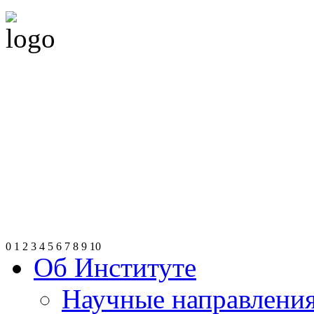
0
1
2
3
4
5
6
7
8
9
10
Об Институте
Научные направлени