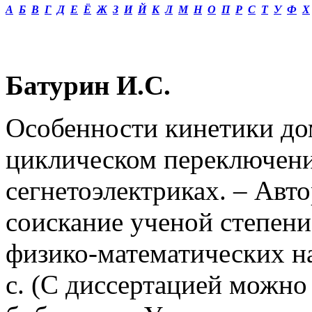
А
Б
В
Г
Д
Е
Ё
Ж
З
И
Й
К
Л
М
Н
О
П
Р
С
Т
У
Ф
Х
Батурин И.С.
Особенности кинетики до
циклическом переключени
сегнетоэлектриках. – Авт
соискание ученой степени
физико-математических
на
с. (С диссертацией можно