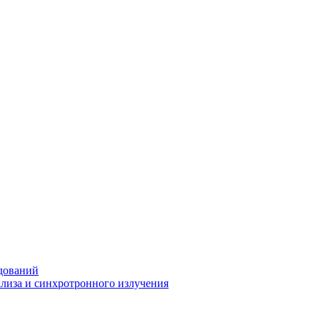
дований
ализа и синхротронного излучения