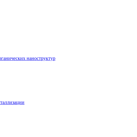
рганических наноструктур
сталлизации