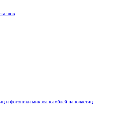
сталлов
тиц и фотоники микроансамблей наночастиц