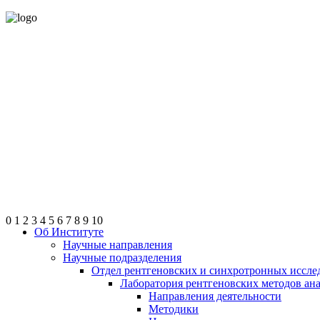
0
1
2
3
4
5
6
7
8
9
10
Об Институте
Научные направления
Научные подразделения
Отдел рентгеновских и синхротронных иссле
Лаборатория рентгеновских методов ан
Направления деятельности
Методики