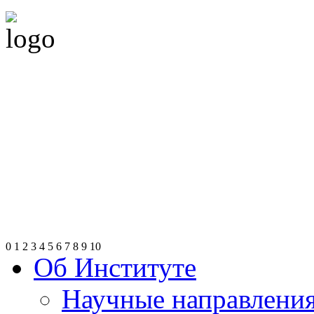
0
1
2
3
4
5
6
7
8
9
10
Об Институте
Научные направлени