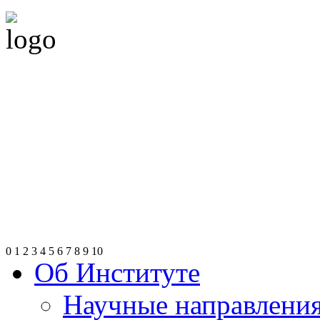
0
1
2
3
4
5
6
7
8
9
10
Об Институте
Научные направлени