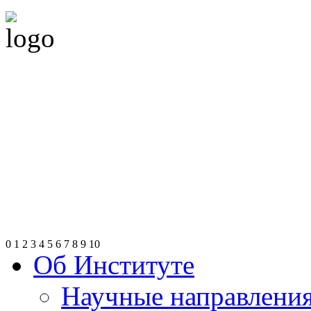
0
1
2
3
4
5
6
7
8
9
10
Об Институте
Научные направлени