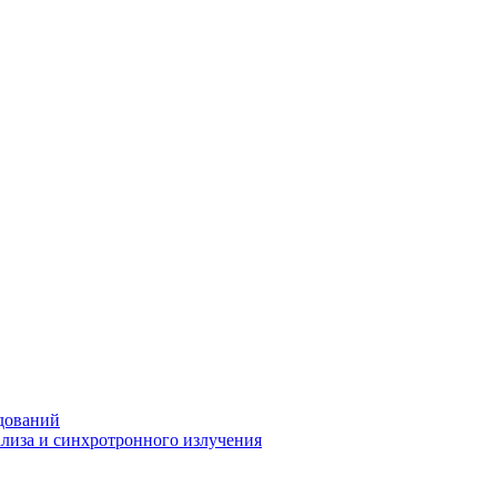
дований
ализа и синхротронного излучения