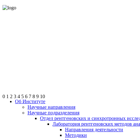
0
1
2
3
4
5
6
7
8
9
10
Об Институте
Научные направления
Научные подразделения
Отдел рентгеновских и синхротронных иссле
Лаборатория рентгеновских методов ан
Направления деятельности
Методики