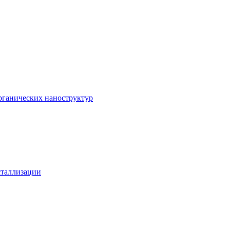
рганических наноструктур
сталлизации