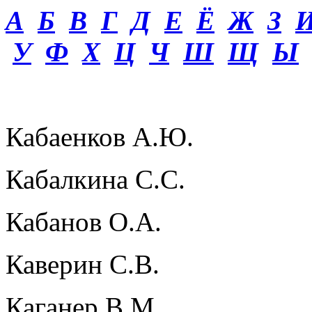
А
Б
В
Г
Д
Е
Ё
Ж
З
У
Ф
Х
Ц
Ч
Ш
Щ
Ы
Кабаенков А.Ю.
Кабалкина С.С.
Кабанов О.А.
Каверин С.В.
Каганер В.М.