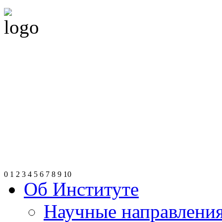
0
1
2
3
4
5
6
7
8
9
10
Об Институте
Научные направлени