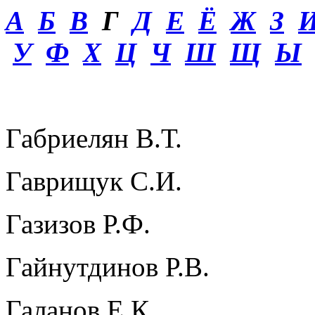
А
Б
В
Г
Д
Е
Ё
Ж
З
У
Ф
Х
Ц
Ч
Ш
Щ
Ы
Габриелян В.Т.
Гаврищук С.И.
Газизов Р.Ф.
Гайнутдинов Р.В.
Галанов Е.К.