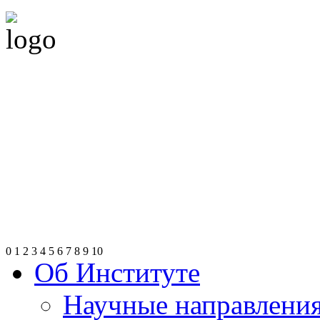
0
1
2
3
4
5
6
7
8
9
10
Об Институте
Научные направлени