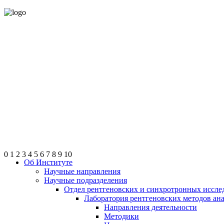
0
1
2
3
4
5
6
7
8
9
10
Об Институте
Научные направления
Научные подразделения
Отдел рентгеновских и синхротронных иссле
Лаборатория рентгеновских методов ан
Направления деятельности
Методики