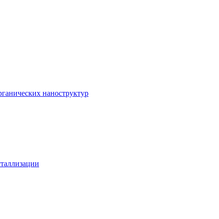
рганических наноструктур
сталлизации