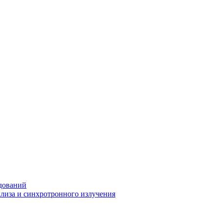
дований
ализа и синхротронного излучения