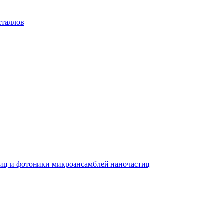
сталлов
тиц и фотоники микроансамблей наночастиц