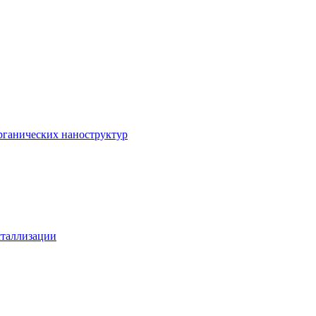
рганических наноструктур
сталлизации