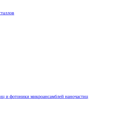
сталлов
тиц и фотоники микроансамблей наночастиц