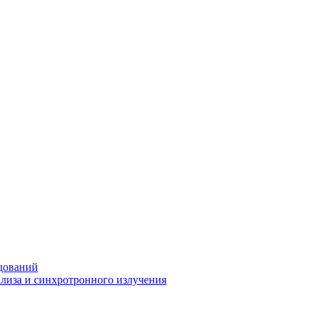
дований
ализа и синхротронного излучения