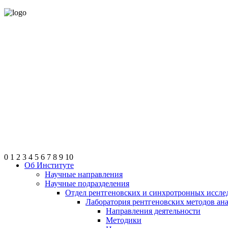
0
1
2
3
4
5
6
7
8
9
10
Об Институте
Научные направления
Научные подразделения
Отдел рентгеновских и синхротронных иссле
Лаборатория рентгеновских методов ан
Направления деятельности
Методики