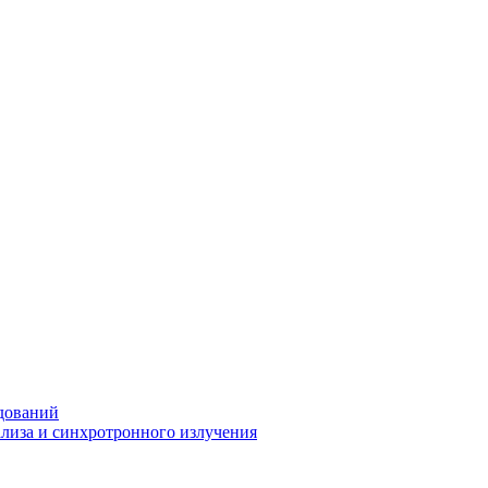
дований
ализа и синхротронного излучения