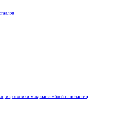
сталлов
тиц и фотоники микроансамблей наночастиц