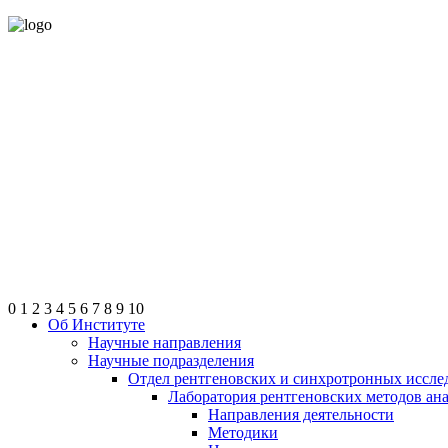
0
1
2
3
4
5
6
7
8
9
10
Об Институте
Научные направления
Научные подразделения
Отдел рентгеновских и синхротронных иссле
Лаборатория рентгеновских методов ан
Направления деятельности
Методики