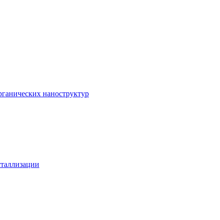
рганических наноструктур
сталлизации