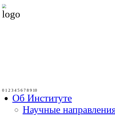
0
1
2
3
4
5
6
7
8
9
10
Об Институте
Научные направлени