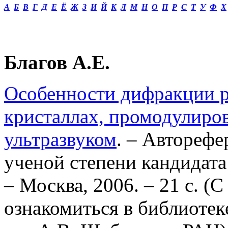
А
Б
В
Г
Д
Е
Ё
Ж
З
И
Й
К
Л
М
Н
О
П
Р
С
Т
У
Ф
Х
Благов А.Е.
Особенности дифракции р
кристаллах, промодулиро
ультразвуком
. – Авторефе
ученой степени кандидат
– Москва, 2006. – 21 с. (
ознакомиться в библиотек