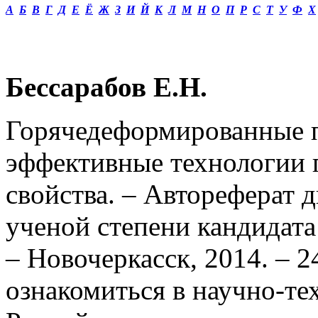
А
Б
В
Г
Д
Е
Ё
Ж
З
И
Й
К
Л
М
Н
О
П
Р
С
Т
У
Ф
Х
Бессарабов Е.Н.
Горячедеформированные 
эффективные технологии п
свойства. – Автореферат 
ученой степени кандидата
–
Новочеркасск, 2014. – 2
ознакомиться в научно-т