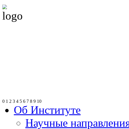
0
1
2
3
4
5
6
7
8
9
10
Об Институте
Научные направлени